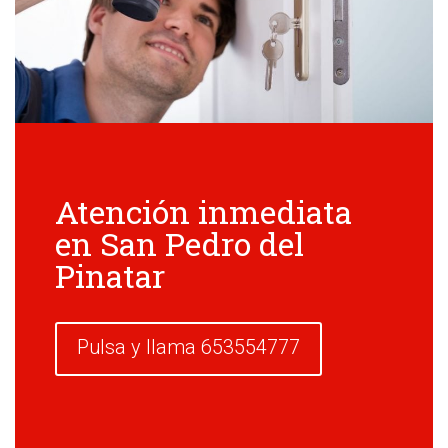
Atención inmediata
en San Pedro del
Pinatar
Pulsa y llama 653554777