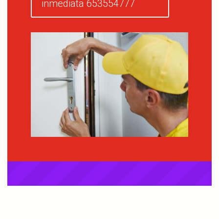
inmediata 653554777