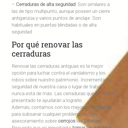
–
Cerraduras de alta seguridad
. Son similares a
las de tipo multipunto, aunque poseen un cierre
antiganzúa y varios puntos de anclaje. Son
habituales en puertas blindadas o de alta
seguridad.
Por qué renovar las
cerraduras
Renovar las cerraduras antiguas es la mejor
opción para luchar contra el vandalismo y los
robos sobre nuestro patrimonio. Incrementar la
seguridad de nuestra casa o lugar de trabajo
nunca está de más. Las cerraduras que te hemos
presentado te ayudarán a lograrlo.
Además,
contamos con los mejores
cerrajeros
para subsanar cualquier problema o darte
asesoramiento sobre
cerrojos
las
24horas
.
Recuerda que es importante
tomar las medidas